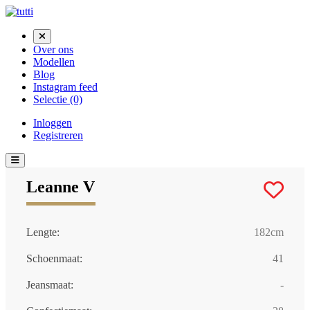
Skip
to
content
Over ons
Modellen
Blog
Instagram feed
Selectie (0)
Inloggen
Registreren
Leanne V
Lengte:
182cm
Schoenmaat:
41
Jeansmaat:
-